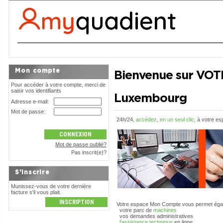
Mon compte
Bienvenue sur VO
Pour accéder à votre compte, merci de
saisir vos identifiants
Luxembourg
Adresse e-mail:
Mot de passe:
24h/24,
accédez, en un seul clic,
à votre es
Mot de passe oublié?
Pas inscrit(e)?
S'inscrire
Munissez-vous de votre dernière
facture s'il vous plait.
Votre espace Mon Compte vous permet égal
votre parc de
machines
vos demandes administratives
l'assistance technique
en ligne