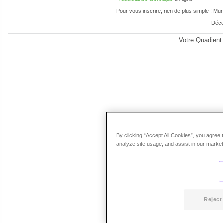
Pour vous inscrire, rien de plus simple ! Mu
Déco
Votre Quadient
By clicking “Accept All Cookies”, you agree 
analyze site usage, and assist in our marketi
Reject 