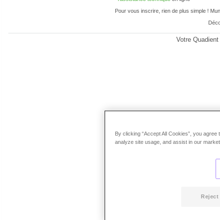
Pour vous inscrire, rien de plus simple ! Mu
Déco
Votre Quadient
By clicking “Accept All Cookies”, you agree 
analyze site usage, and assist in our marketi
Reject 