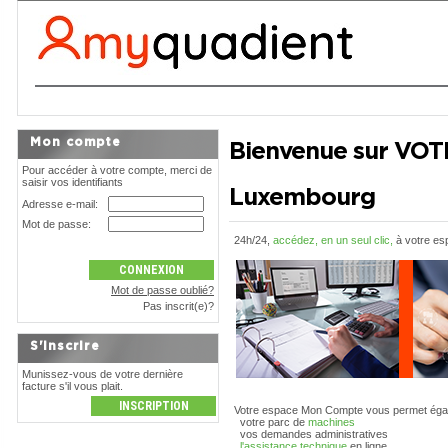
Mon compte
Bienvenue sur VO
Pour accéder à votre compte, merci de
saisir vos identifiants
Luxembourg
Adresse e-mail:
Mot de passe:
24h/24,
accédez, en un seul clic,
à votre es
Mot de passe oublié?
Pas inscrit(e)?
S'inscrire
Munissez-vous de votre dernière
facture s'il vous plait.
Votre espace Mon Compte vous permet égal
votre parc de
machines
vos demandes administratives
l'assistance technique
en ligne