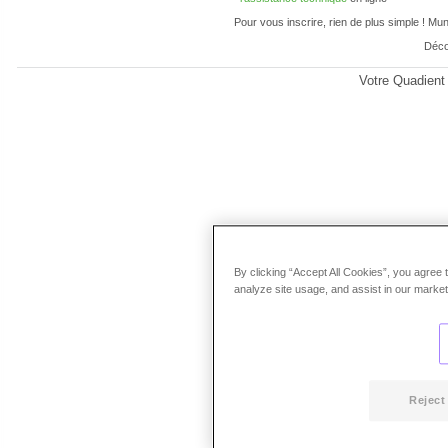
Pour vous inscrire, rien de plus simple ! Mu
Déco
Votre Quadient
By clicking “Accept All Cookies”, you agree 
analyze site usage, and assist in our marketi
Reject 