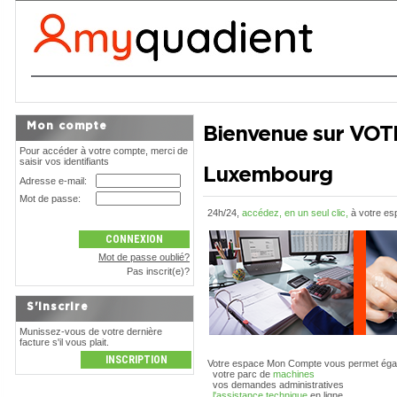
Mon compte
Bienvenue sur VO
Pour accéder à votre compte, merci de
saisir vos identifiants
Luxembourg
Adresse e-mail:
Mot de passe:
24h/24,
accédez, en un seul clic,
à votre es
Mot de passe oublié?
Pas inscrit(e)?
S'inscrire
Munissez-vous de votre dernière
facture s'il vous plait.
Votre espace Mon Compte vous permet égal
votre parc de
machines
vos demandes administratives
l'assistance technique
en ligne