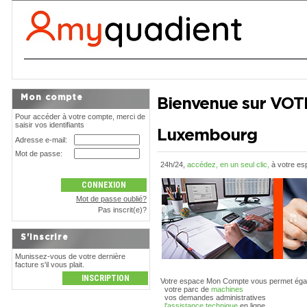
Mon compte
Bienvenue sur VO
Pour accéder à votre compte, merci de
saisir vos identifiants
Luxembourg
Adresse e-mail:
Mot de passe:
24h/24,
accédez, en un seul clic,
à votre es
Mot de passe oublié?
Pas inscrit(e)?
S'inscrire
Munissez-vous de votre dernière
facture s'il vous plait.
Votre espace Mon Compte vous permet égal
votre parc de
machines
vos demandes administratives
l'assistance technique
en ligne