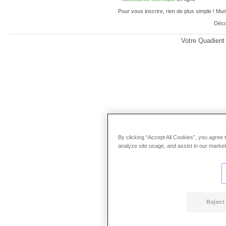
Pour vous inscrire, rien de plus simple ! Mu
Déco
Votre Quadient
By clicking “Accept All Cookies”, you agree 
analyze site usage, and assist in our marketi
Reject 