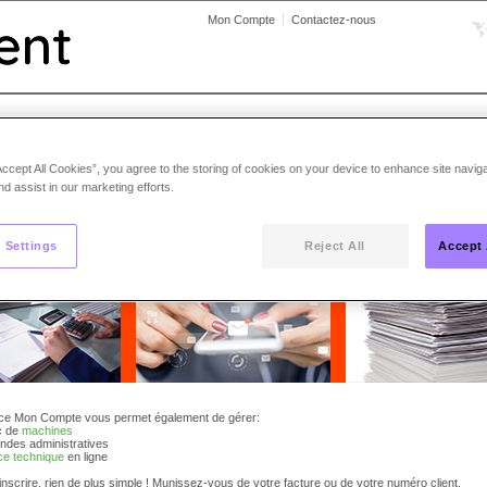
Mon Compte
Contactez-nous
venue sur VOTRE COMPTE PERSONNEL 
Accept All Cookies”, you agree to the storing of cookies on your device to enhance site navig
nd assist in our marketing efforts.
mbourg
édez, en un seul clic,
à votre espace personnel et trouvez immédiatement la réponse à votre
 Settings
Reject All
Accept 
ce Mon Compte vous permet également de gérer:
c de
machines
des administratives
nce technique
en ligne
nscrire, rien de plus simple ! Munissez-vous de votre facture ou de votre numéro client.