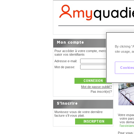
Bien
Mon compte
By clicking “
Pour accéder à votre compte, merci de
site usage, a
Luxe
saisir vos identifiants
Adresse e-mail:
24h/24,
acc
Mot de passe:
Cookies
Mot de passe oublié?
Pas inscrit(e)?
S'inscrire
Munissez-vous de votre dernière
Votre espa
facture s'il vous plait.
votre par
vos deman
l'assista
Pour vous i